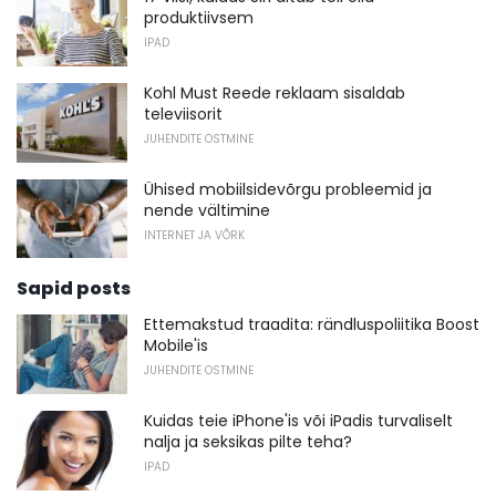
produktiivsem
IPAD
Kohl Must Reede reklaam sisaldab
televiisorit
JUHENDITE OSTMINE
Ühised mobiilsidevõrgu probleemid ja
nende vältimine
INTERNET JA VÕRK
Sapid posts
Ettemakstud traadita: rändluspoliitika Boost
Mobile'is
JUHENDITE OSTMINE
Kuidas teie iPhone'is või iPadis turvaliselt
nalja ja seksikas pilte teha?
IPAD