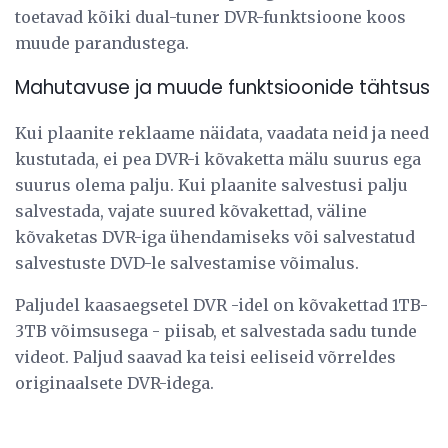
toetavad kõiki dual-tuner DVR-funktsioone koos
muude parandustega.
Mahutavuse ja muude funktsioonide tähtsus
Kui plaanite reklaame näidata, vaadata neid ja need
kustutada, ei pea DVR-i kõvaketta mälu suurus ega
suurus olema palju. Kui plaanite salvestusi palju
salvestada, vajate suured kõvakettad, väline
kõvaketas DVR-iga ühendamiseks või salvestatud
salvestuste DVD-le salvestamise võimalus.
Paljudel kaasaegsetel DVR -idel on kõvakettad 1TB-
3TB võimsusega - piisab, et salvestada sadu tunde
videot. Paljud saavad ka teisi eeliseid võrreldes
originaalsete DVR-idega.