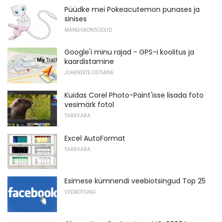
Püüdke mei Pokeacutemon punases ja
sinises
MÄNGUKONSOOLID
Google'i minu rajad - GPS-i koolitus ja
kaardistamine
JUHENDITE OSTMINE
Kuidas Corel Photo-Paint'isse lisada foto
vesimärk fotol
TARKVARA
Excel AutoFormat
TARKVARA
Esimese kümnendi veebiotsingud Top 25
VEEBIOTSING