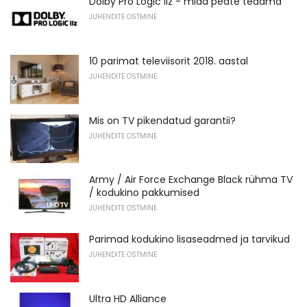
Dolby Pro Logic IIz - mida peate teadma
JUHENDITE OSTMINE
10 parimat televiisorit 2018. aastal
JUHENDITE OSTMINE
Mis on TV pikendatud garantii?
JUHENDITE OSTMINE
Army / Air Force Exchange Black rühma TV
/ kodukino pakkumised
JUHENDITE OSTMINE
Parimad kodukino lisaseadmed ja tarvikud
JUHENDITE OSTMINE
Ultra HD Alliance