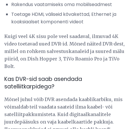
Rakendus vaatamiseks oma mobiilseadmest
Toetage HDMI, väliseid kõvakettad, Ethernet ja
koaksiaalset komponenti videot
Kuigi veel 4K sisu pole veel saadaval, ilmuvad 4K
video toetavad uued DVR-id. Mõned näited DVR-dest,
millel on rohkem salvestuskanaleid ja suured mälu
piirid, on Dish Hopper 3, TiVo Roamio Pro ja TiVo
Bolt.
Kas DVR-sid saab asendada
satelliitkarpidega?
Mõnel juhul võib DVR asendada kaablikarbiku, mis
võimaldab teil vaadata saateid ilma kaabel- või
satelliitpakkumisteta. Kuid digitaalkanalitele
juurdepääsuks on vaja kaabelkaartide pakkuja.