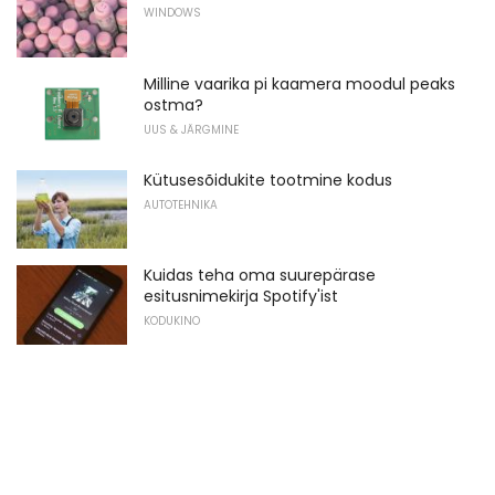
WINDOWS
Milline vaarika pi kaamera moodul peaks
ostma?
UUS & JÄRGMINE
Kütusesõidukite tootmine kodus
AUTOTEHNIKA
Kuidas teha oma suurepärase
esitusnimekirja Spotify'ist
KODUKINO