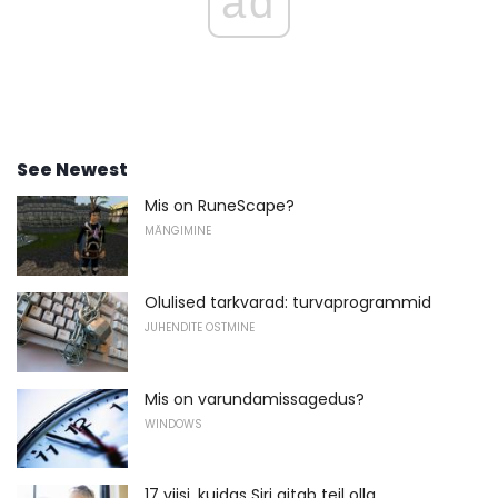
ad
See Newest
Mis on RuneScape?
MÄNGIMINE
Olulised tarkvarad: turvaprogrammid
JUHENDITE OSTMINE
Mis on varundamissagedus?
WINDOWS
17 viisi, kuidas Siri aitab teil olla