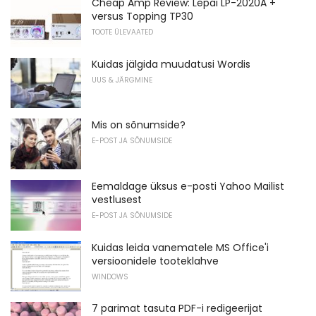
Cheap Amp Review: Lepai LP-2020A +
versus Topping TP30
TOOTE ÜLEVAATED
Kuidas jälgida muudatusi Wordis
UUS & JÄRGMINE
Mis on sõnumside?
E-POST JA SÕNUMSIDE
Eemaldage üksus e-posti Yahoo Mailist
vestlusest
E-POST JA SÕNUMSIDE
Kuidas leida vanematele MS Office'i
versioonidele tooteklahve
WINDOWS
7 parimat tasuta PDF-i redigeerijat