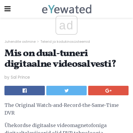
ad
Juhendite ostmine
Telerid ja kodukinosüsteemid
Mis on dual-tuneri
digitaalne videosalvesti?
by Sal Prince
The Original Watch-and-Record-the-Same-Time
DVR
Ühekordse digitaalse videomagnetofoniga
digitaalteleviisorid olid DVR tehnoloogia