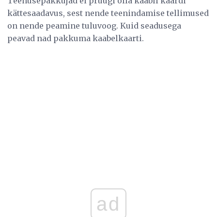
Teenusepakkujad ei pruugi olla kaabli kaardi
kättesaadavus, sest nende teenindamise tellimused
on nende peamine tuluvoog. Kuid seadusega
peavad nad pakkuma kaabelkaarti.
ad