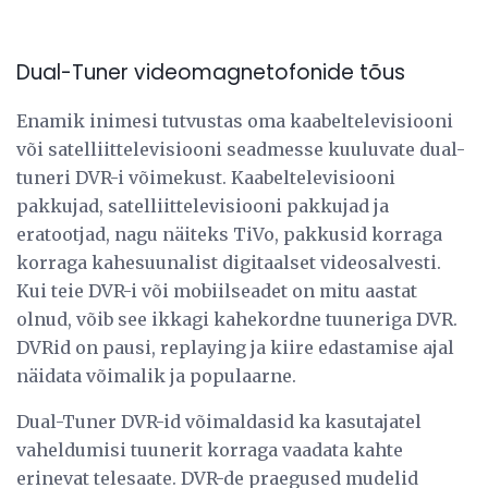
Dual-Tuner videomagnetofonide tõus
Enamik inimesi tutvustas oma kaabeltelevisiooni
või satelliittelevisiooni seadmesse kuuluvate dual-
tuneri DVR-i võimekust. Kaabeltelevisiooni
pakkujad, satelliittelevisiooni pakkujad ja
eratootjad, nagu näiteks TiVo, pakkusid korraga
korraga kahesuunalist digitaalset videosalvesti.
Kui teie DVR-i või mobiilseadet on mitu aastat
olnud, võib see ikkagi kahekordne tuuneriga DVR.
DVRid on pausi, replaying ja kiire edastamise ajal
näidata võimalik ja populaarne.
Dual-Tuner DVR-id võimaldasid ka kasutajatel
vaheldumisi tuunerit korraga vaadata kahte
erinevat telesaate. DVR-de praegused mudelid