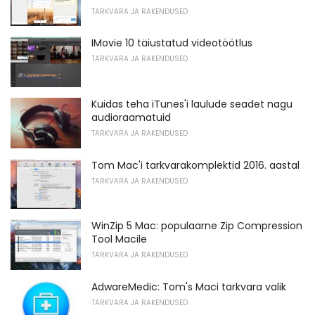
TARKVARA JA RAKENDUSED
IMovie 10 täiustatud videotöötlus
TARKVARA JA RAKENDUSED
Kuidas teha iTunes'i laulude seadet nagu
audioraamatuid
TARKVARA JA RAKENDUSED
Tom Mac'i tarkvarakomplektid 2016. aastal
TARKVARA JA RAKENDUSED
WinZip 5 Mac: populaarne Zip Compression
Tool Macile
TARKVARA JA RAKENDUSED
AdwareMedic: Tom's Maci tarkvara valik
TARKVARA JA RAKENDUSED