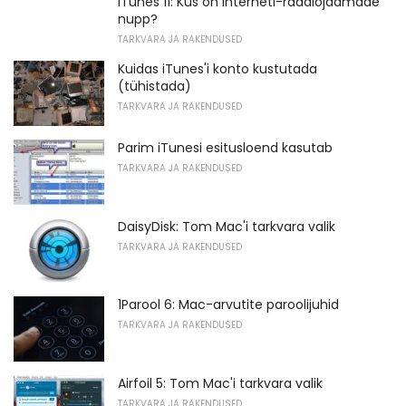
ITunes 11: Kus on Interneti-raadiojaamade
nupp?
TARKVARA JA RAKENDUSED
Kuidas iTunes'i konto kustutada
(tühistada)
TARKVARA JA RAKENDUSED
Parim iTunesi esitusloend kasutab
TARKVARA JA RAKENDUSED
DaisyDisk: Tom Mac'i tarkvara valik
TARKVARA JA RAKENDUSED
1Parool 6: Mac-arvutite paroolijuhid
TARKVARA JA RAKENDUSED
Airfoil 5: Tom Mac'i tarkvara valik
TARKVARA JA RAKENDUSED