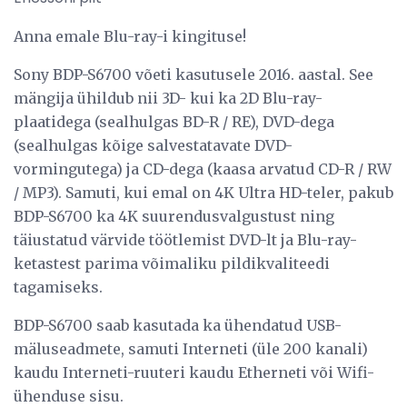
Anna emale Blu-ray-i kingituse!
Sony BDP-S6700 võeti kasutusele 2016. aastal. See
mängija ühildub nii 3D- kui ka 2D Blu-ray-
plaatidega (sealhulgas BD-R / RE), DVD-dega
(sealhulgas kõige salvestatavate DVD-
vormingutega) ja CD-dega (kaasa arvatud CD-R / RW
/ MP3). Samuti, kui emal on 4K Ultra HD-teler, pakub
BDP-S6700 ka 4K suurendusvalgustust ning
täiustatud värvide töötlemist DVD-lt ja Blu-ray-
ketastest parima võimaliku pildikvaliteedi
tagamiseks.
BDP-S6700 saab kasutada ka ühendatud USB-
mäluseadmete, samuti Interneti (üle 200 kanali)
kaudu Interneti-ruuteri kaudu Etherneti või Wifi-
ühenduse sisu.