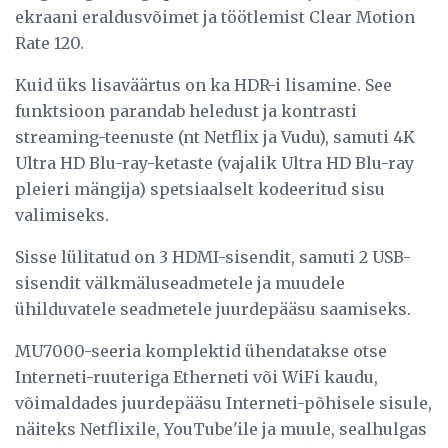
ekraani eraldusvõimet ja töötlemist Clear Motion
Rate 120.
Kuid üks lisaväärtus on ka HDR-i lisamine. See
funktsioon parandab heledust ja kontrasti
streaming-teenuste (nt Netflix ja Vudu), samuti 4K
Ultra HD Blu-ray-ketaste (vajalik Ultra HD Blu-ray
pleieri mängija) spetsiaalselt kodeeritud sisu
valimiseks.
Sisse lülitatud on 3 HDMI-sisendit, samuti 2 USB-
sisendit välkmäluseadmetele ja muudele
ühilduvatele seadmetele juurdepääsu saamiseks.
MU7000-seeria komplektid ühendatakse otse
Interneti-ruuteriga Etherneti või WiFi kaudu,
võimaldades juurdepääsu Interneti-põhisele sisule,
näiteks Netflixile, YouTube'ile ja muule, sealhulgas