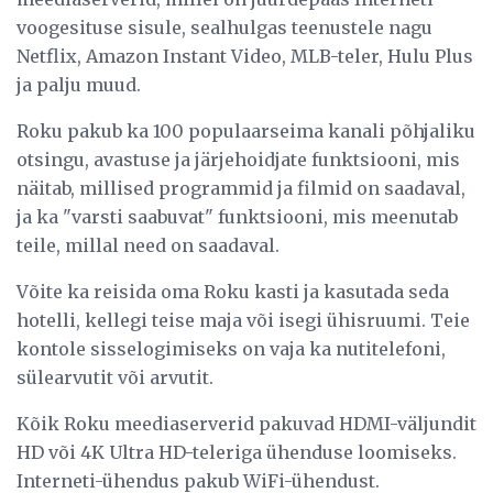
voogesituse sisule, sealhulgas teenustele nagu
Netflix, Amazon Instant Video, MLB-teler, Hulu Plus
ja palju muud.
Roku pakub ka 100 populaarseima kanali põhjaliku
otsingu, avastuse ja järjehoidjate funktsiooni, mis
näitab, millised programmid ja filmid on saadaval,
ja ka "varsti saabuvat" funktsiooni, mis meenutab
teile, millal need on saadaval.
Võite ka reisida oma Roku kasti ja kasutada seda
hotelli, kellegi teise maja või isegi ühisruumi. Teie
kontole sisselogimiseks on vaja ka nutitelefoni,
sülearvutit või arvutit.
Kõik Roku meediaserverid pakuvad HDMI-väljundit
HD või 4K Ultra HD-teleriga ühenduse loomiseks.
Interneti-ühendus pakub WiFi-ühendust.