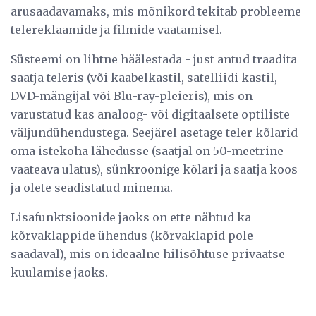
arusaadavamaks, mis mõnikord tekitab probleeme
telereklaamide ja filmide vaatamisel.
Süsteemi on lihtne häälestada - just antud traadita
saatja teleris (või kaabelkastil, satelliidi kastil,
DVD-mängijal või Blu-ray-pleieris), mis on
varustatud kas analoog- või digitaalsete optiliste
väljundühendustega. Seejärel asetage teler kõlarid
oma istekoha lähedusse (saatjal on 50-meetrine
vaateava ulatus), sünkroonige kõlari ja saatja koos
ja olete seadistatud minema.
Lisafunktsioonide jaoks on ette nähtud ka
kõrvaklappide ühendus (kõrvaklapid pole
saadaval), mis on ideaalne hilisõhtuse privaatse
kuulamise jaoks.