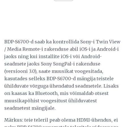
BDP-S6700-d saab ka kontrollida Sony-i Twin View
/ Media Remote-i rakenduse abil iOS-i ja Android-i
jaoks ning kui installite iOS-i või Android-
seadmete jaoks Sony SongPal-i rakenduse
(versiooni 3.0), saate muusikat voogesitada,
kasutades selleks BDP-S6700-d mängija teistele
ühilduvate võrguga ühendatud seadmetele. Lisaks
on kaasas ka Bluetooth, mis võimaldab otsest
muusikapõhist voogesitust ühilduvatest
seadmetest mängijale.
Märkus: teie teleril peab olema HDMI-ühendus, ei