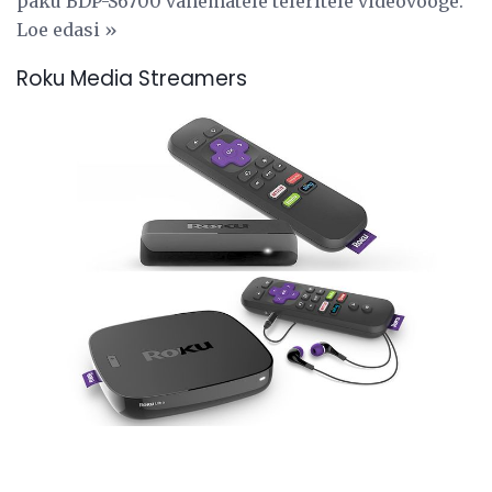
paku BDP-S6700 vanematele teleritele videovooge.
Loe edasi »
Roku Media Streamers