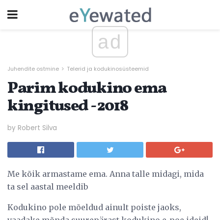
ad
Juhendite ostmine
Telerid ja kodukinosüsteemid
Parim kodukino ema
kingitused - 2018
by Robert Silva
Me kõik armastame ema. Anna talle midagi, mida
ta sel aastal meeldib
Kodukino pole mõeldud ainult poiste jaoks,
vaadake mõnda suurepärast kodukino e-poe ideid!