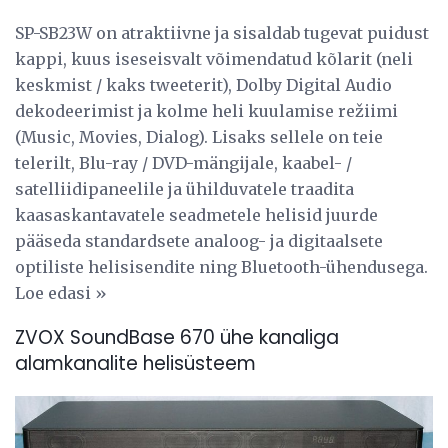
SP-SB23W on atraktiivne ja sisaldab tugevat puidust
kappi, kuus iseseisvalt võimendatud kõlarit (neli
keskmist / kaks tweeterit), Dolby Digital Audio
dekodeerimist ja kolme heli kuulamise režiimi
(Music, Movies, Dialog). Lisaks sellele on teie
telerilt, Blu-ray / DVD-mängijale, kaabel- /
satelliidipaneelile ja ühilduvatele traadita
kaasaskantavatele seadmetele helisid juurde
pääseda standardsete analoog- ja digitaalsete
optiliste helisisendite ning Bluetooth-ühendusega.
Loe edasi »
ZVOX SoundBase 670 ühe kanaliga
alamkanalite helisüsteem