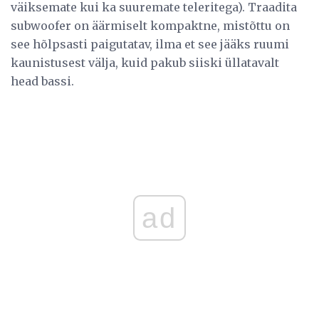
väiksemate kui ka suuremate teleritega). Traadita
subwoofer on äärmiselt kompaktne, mistõttu on
see hõlpsasti paigutatav, ilma et see jääks ruumi
kaunistusest välja, kuid pakub siiski üllatavalt
head bassi.
ad