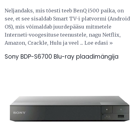
Neljandaks, mis tõesti teeb BenQ i500 paika, on
see, et see sisaldab Smart TV-i platvormi (Android
OS), mis võimaldab juurdepääsu mitmetele
Interneti-voogesituse teenustele, nagu Netflix,
Amazon, Crackle, Hulu ja veel ... Loe edasi »
Sony BDP-S6700 Blu-ray plaadimängija