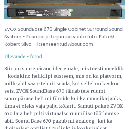
ZVOX SoundBase 670 Single Cabinet Surround Sound
System - Eesmise ja tagumise vaate foto. Foto ©
Robert Silva - litsenseeritud About.com
Ülevaade
-
fotod
Siin on suurepärane idee emale, mis tõesti meeldib
- kodukino heliklipi süsteem, mis on ka platvorm,
mille abil saate telerit seada, kui sellel on keskne
seis. ZVOX SoundBase 670 täidab teie ruumi
suurepärase heli nii filmide kui ka muusika jaoks,
ilma et oleks vaja palju kõlarit. Samuti pakub ZVOX
670 laia heli pilti virtuaalse ruumilise töötlemise
abil. Sound Base 670 pakub nii analoog- kui ka
digitaalset optilist (Toslink) ja koaksiaalset