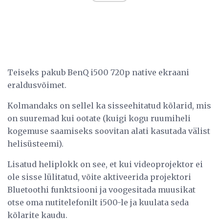
Teiseks pakub BenQ i500 720p native ekraani
eraldusvõimet.
Kolmandaks on sellel ka sisseehitatud kõlarid, mis
on suuremad kui ootate (kuigi kogu ruumiheli
kogemuse saamiseks soovitan alati kasutada välist
helisüsteemi).
Lisatud heliplokk on see, et kui videoprojektor ei
ole sisse lülitatud, võite aktiveerida projektori
Bluetoothi ​​funktsiooni ja voogesitada muusikat
otse oma nutitelefonilt i500-le ja kuulata seda
kõlarite kaudu.