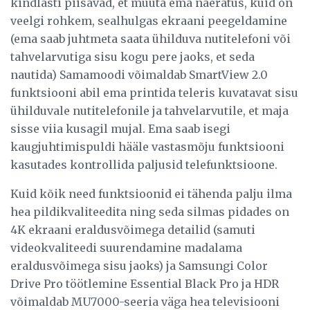
kindlasti piisavad, et muuta ema naeratus, kuid on
veelgi rohkem, sealhulgas ekraani peegeldamine
(ema saab juhtmeta saata ühilduva nutitelefoni või
tahvelarvutiga sisu kogu pere jaoks, et seda
nautida) Samamoodi võimaldab SmartView 2.0
funktsiooni abil ema printida teleris kuvatavat sisu
ühilduvale nutitelefonile ja tahvelarvutile, et maja
sisse viia kusagil mujal. Ema saab isegi
kaugjuhtimispuldi hääle vastasmõju funktsiooni
kasutades kontrollida paljusid telefunktsioone.
Kuid kõik need funktsioonid ei tähenda palju ilma
hea pildikvaliteedita ning seda silmas pidades on
4K ekraani eraldusvõimega detailid (samuti
videokvaliteedi suurendamine madalama
eraldusvõimega sisu jaoks) ja Samsungi Color
Drive Pro töötlemine Essential Black Pro ja HDR
võimaldab MU7000-seeria väga hea televisiooni