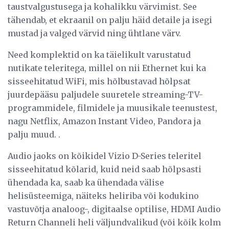
taustvalgustusega ja kohalikku värvimist. See
tähendab, et ekraanil on palju häid detaile ja isegi
mustad ja valged värvid ning ühtlane värv.
Need komplektid on ka täielikult varustatud
nutikate teleritega, millel on nii Ethernet kui ka
sisseehitatud WiFi, mis hõlbustavad hõlpsat
juurdepääsu paljudele suuretele streaming-TV-
programmidele, filmidele ja muusikale teenustest,
nagu Netflix, Amazon Instant Video, Pandora ja
palju muud. .
Audio jaoks on kõikidel Vizio D-Series teleritel
sisseehitatud kõlarid, kuid neid saab hõlpsasti
ühendada ka, saab ka ühendada välise
helisüsteemiga, näiteks heliriba või kodukino
vastuvõtja analoog-, digitaalse optilise, HDMI Audio
Return Channeli heli väljundvalikud (või kõik kolm