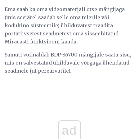
Ema saab ka oma videomaterjali otse mängijaga
(mis seejärel saadab selle oma telerile või
kodukino süsteemile) ühilduvatest traadita
portatiivsetest seadmetest oma sisseehitatud
Miracasti funktsiooni kaudu.
Samuti võimaldab BDP-S6700 mängijale saata sisu,
mis on salvestatud ühilduvale võrguga ühendatud
seadmele (nt perearvutile).
ad