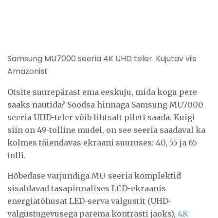
Samsung MU7000 seeria 4K UHD teler. Kujutav viis
Amazonist
Otsite suurepärast ema eeskuju, mida kogu pere
saaks nautida? Soodsa hinnaga Samsung MU7000
seeria UHD-teler võib lihtsalt pileti saada. Kuigi
siin on 49-tolline mudel, on see seeria saadaval ka
kolmes täiendavas ekraani suuruses: 40, 55 ja 65
tolli.
Hõbedase varjundiga MU-seeria komplektid
sisaldavad tasapinnalises LCD-ekraanis
energiatõhusat LED-serva valgustit (UHD-
valgustugevusega parema kontrasti jaoks),
4K