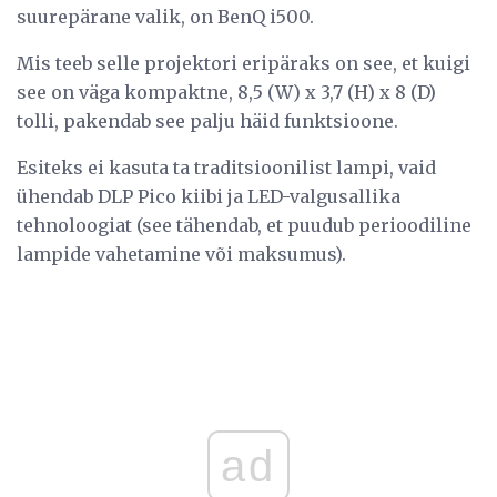
suurepärane valik, on BenQ i500.
Mis teeb selle projektori eripäraks on see, et kuigi
see on väga kompaktne, 8,5 (W) x 3,7 (H) x 8 (D)
tolli, pakendab see palju häid funktsioone.
Esiteks ei kasuta ta traditsioonilist lampi, vaid
ühendab DLP Pico kiibi ja LED-valgusallika
tehnoloogiat (see tähendab, et puudub perioodiline
lampide vahetamine või maksumus).
ad