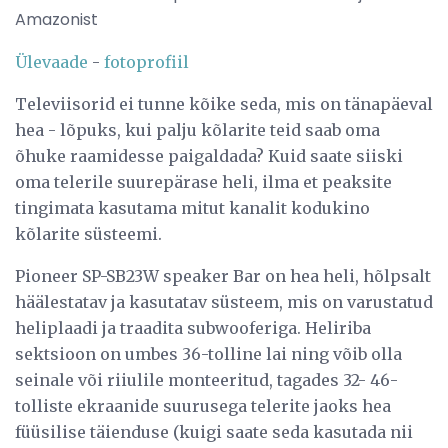
Amazonist
Ülevaade
-
fotoprofiil
Televiisorid ei tunne kõike seda, mis on tänapäeval
hea - lõpuks, kui palju kõlarite teid saab oma
õhuke raamidesse paigaldada? Kuid saate siiski
oma telerile suurepärase heli, ilma et peaksite
tingimata kasutama mitut kanalit kodukino
kõlarite süsteemi.
Pioneer SP-SB23W speaker Bar on hea heli, hõlpsalt
häälestatav ja kasutatav süsteem, mis on varustatud
heliplaadi ja traadita subwooferiga. Heliriba
sektsioon on umbes 36-tolline lai ning võib olla
seinale või riiulile monteeritud, tagades 32- 46-
tolliste ekraanide suurusega telerite jaoks hea
füüsilise täienduse (kuigi saate seda kasutada nii