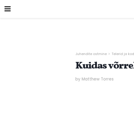
Juhendite ostmine
Telerid ja k
Kuidas võrrel
by Matthew Torres