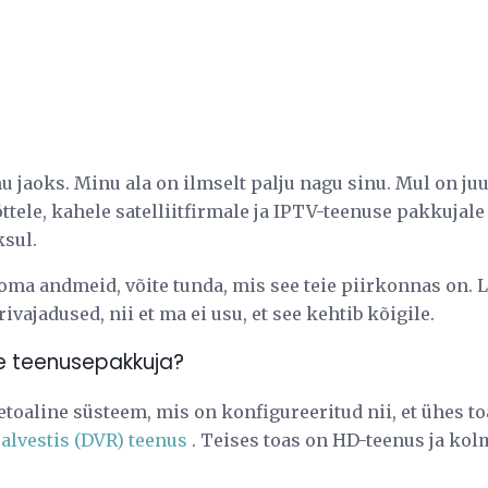
nu jaoks. Minu ala on ilmselt palju nagu sinu. Mul on j
ttele, kahele satelliitfirmale ja IPTV-teenuse pakkujale
ksul.
ma andmeid, võite tunda, mis see teie piirkonnas on. 
vajadused, nii et ma ei usu, et see kehtib kõigile.
ie teenusepakkuja?
oaline süsteem, mis on konfigureeritud nii, et ühes t
alvestis (DVR) teenus
. Teises toas on HD-teenus ja kol