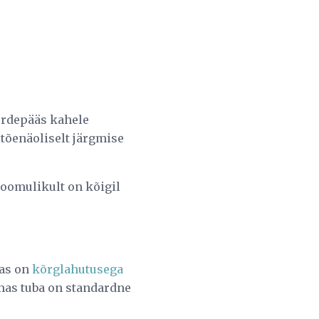
uurdepääs kahele
 tõenäoliselt järgmise
Loomulikult on kõigil
oas on
kõrglahutusega
mas tuba on standardne