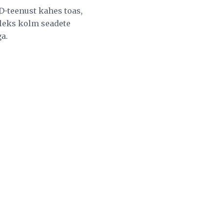
-teenust kahes toas,
oleks kolm seadete
a.