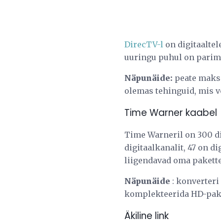
DirecTV-l
on digitaalte
uuringu puhul on parim
Näpunäide:
peate maksm
olemas tehinguid, mis v
Time Warner kaabel
Time Warneril on 300 di
digitaalkanalit, 47 on 
liigendavad oma pakette 
Näpunäide
: konverteri
komplekteerida HD-pake
Äkiline link