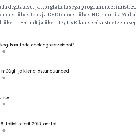
da digitaalset ja kõrglahutusega programmeerimist, HD
 teenust ühes toas ja DVR teenust ühes HD-ruumis. Mul 
, üks HD-ainult ja üks HD / DVR koos salvestusteenuseg
kkagi kasutada analoogtelevisiooni?
MINE
e müügi- ja kliendi ostunõuanded
MINE
iance
MINE
-tollist telerit 2018. aastal
MINE