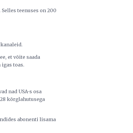
 Selles teenuses on 200
 kanaleid.
e, et võite saada
 igas toas.
uvad nad USA-s osa
a 28 kõrglahutusega
undides abonenti lisama