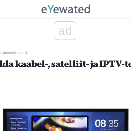
ad
odukinosüsteemid
da kaabel-, satelliit- ja IPTV-