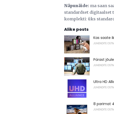
Näpunäide:
ma saan saa
standardset digitaalset
komplekti: üks standard
Alike posts
Kas saate i
JUHENDITE OST
Pärast jõul
JUHENDITE OST
Ultra HD All
JUHENDITE OST
8 parimat 48
JUHENDITE OST