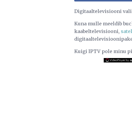
Digitaaltelevisiooni val
Kuna mulle meeldib buck
kaabeltelevisiooni,
satel
digitaaltelevisioonipake
Kuigi IPTV pole minu pi