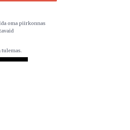
elda oma piirkonnas
tavaid
n tulemas.