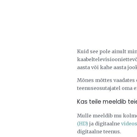
Kuid see pole ainult mi
kaabeltelevisiooniettevõ
aasta või kahe aasta joo
Mõnes mõttes vaadates o
teenuseosutajatel oma eri
Kas teile meeldib te
Mulle meeldib mu kolmet
(HD)
ja digitaalne
videos
digitaalne teenus.