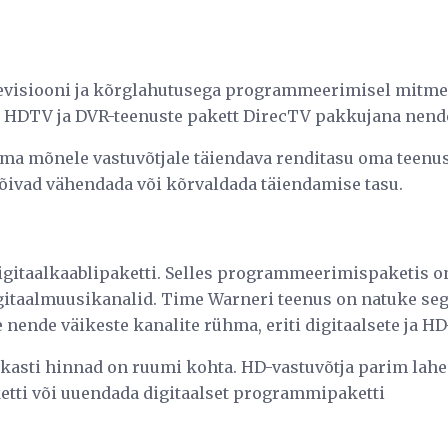
levisiooni ja kõrglahutusega programmeerimisel mitmeid
 HDTV ja DVR-teenuste pakett DirecTV pakkujana nend
a mõnele vastuvõtjale täiendava renditasu oma teenuse
õivad vähendada või kõrvaldada täiendamise tasu.
gitaalkaablipaketti. Selles programmeerimispaketis on
digitaalmuusikanalid. Time Warneri teenus on natuke seg
nende väikeste kanalite rühma, eriti digitaalsete ja HD
 kasti hinnad on ruumi kohta. HD-vastuvõtja parim lah
tti või uuendada digitaalset programmipaketti