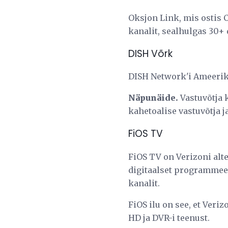
Oksjon Link, mis ostis 
kanalit, sealhulgas 30+ 
DISH Võrk
DISH Network'i Ameerika
Näpunäide.
Vastuvõtja 
kahetoalise vastuvõtja j
FiOS TV
FiOS TV on Verizoni alte
digitaalset programmeer
kanalit.
FiOS ilu on see, et Ver
HD ja DVR-i teenust.