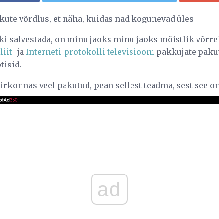
ikute võrdlus, et näha, kuidas nad kogunevad üles
i salvestada, on minu jaoks minu jaoks mõistlik võrr
liit-
ja
Interneti-protokolli televisiooni
pakkujate paku
tisid.
irkonnas veel pakutud, pean sellest teadma, sest see o
ad