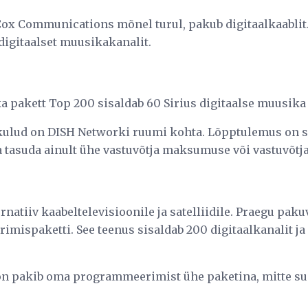
Cox Communications mõnel turul, pakub digitaalkaablit.
digitaalset muusikakanalit.
 pakett Top 200 sisaldab 60 Sirius digitaalse muusika
kulud on DISH Networki ruumi kohta. Lõpptulemus on se
a tasuda ainult ühe vastuvõtja maksumuse või vastuvõtja
rnatiiv kaabeltelevisioonile ja satelliidile. Praegu pak
imispaketti. See teenus sisaldab 200 digitaalkanalit j
izon pakib oma programmeerimist ühe paketina, mitte s